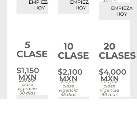
20% <
EMPIEZA
EMPIEZA
HOY
HOY
EMPIEZA
HOY
5
10
20
CLASES
CLASES
CLASES
$1,150
$2,100
$4,000
MXN
MXN
MXN
230 por
210 por
200 por
clase
clase
clase
vigencia
vigencia
vigencia
30 días
45 días
90 días
EMPIEZA
EMPIEZA
EMPIEZA
HOY
HOY
HOY