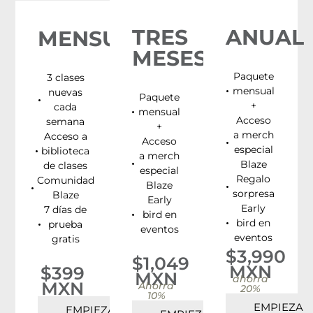
online
TRES
ANUAL
MENSUAL
MESES
Paquete
3 clases
mensual
nuevas
Paquete
+
cada
mensual
Acceso
semana
+
a merch
Acceso a
Acceso
especial
biblioteca
a merch
Blaze
de clases
especial
Regalo
Comunidad
Blaze
sorpresa
Blaze
Early
Early
7 días de
bird en
bird en
prueba
eventos
eventos
gratis
$3,990
$1,049
MXN
$399
MXN
ahorra
MXN
Ahorra
20%
10%
EMPIEZA
EMPIEZA