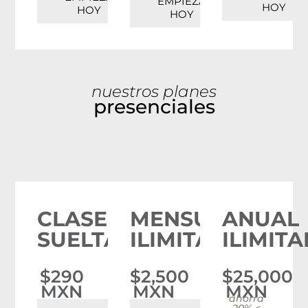
EMPIEZA
HOY
HOY
HOY
nuestros planes
presenciales
CLASE
MENSUAL
ANUAL
SUELTA
ILIMITADO
ILIMIT
$290
$2,500
$25,000
MXN
MXN
MXN
ahorra