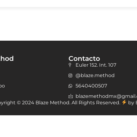
thod
Contacto
Euler 152. Int. 107
@blaze.method
po
5640400507
blazemethodmx@gmail
yright © 2024 Blaze Method. All Rights Reserved.
by 